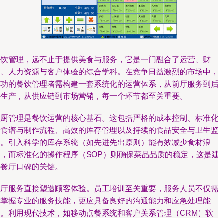
餐饮管理，远不止于提供美食与服务，它是一门融合了运营、财
务、人力资源与客户体验的综合学科。在竞争日益激烈的市场中
成功的餐饮管理者需构建一套系统化的运营体系，从前厅服务到
厨生产，从供应链到市场营销，每一个环节都至关重要。
后厨管理是餐饮运营的核心基石。这包括严格的成本控制、标准
的食谱与制作流程、高效的库存管理以及持续的食品安全与卫生
督。引入科学的库存系统（如先进先出原则）能有效减少食材浪
费，而标准化的操作程序（SOP）则确保菜品品质的稳定，这是
立餐厅口碑的关键。
前厅服务直接塑造顾客体验。员工培训至关重要，服务人员不仅
要掌握专业的服务技能，更应具备良好的沟通能力和应急处理能
力。利用现代技术，如移动点餐系统和客户关系管理（CRM）软