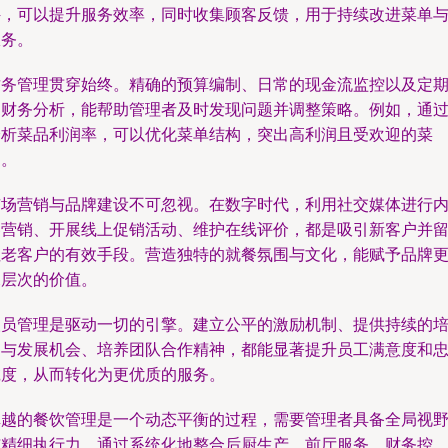
件，可以提升服务效率，同时收集顾客反馈，用于持续改进菜单
服务。
财务管理贯穿始终。精确的预算编制、日常的现金流监控以及定
的财务分析，能帮助管理者及时发现问题并调整策略。例如，通
分析菜品利润率，可以优化菜单结构，突出高利润且受欢迎的菜
品。
市场营销与品牌建设不可忽视。在数字时代，利用社交媒体进行
容营销、开展线上促销活动、维护在线评价，都是吸引新客户并
住老客户的有效手段。营造独特的就餐氛围与文化，能赋予品牌
深层次的价值。
人员管理是驱动一切的引擎。建立公平的激励机制、提供持续的
训与发展机会、培养团队合作精神，都能显著提升员工满意度和
诚度，从而转化为更优质的服务。
卓越的餐饮管理是一个动态平衡的过程，需要管理者具备全局视
与精细执行力。通过系统化地整合后厨生产、前厅服务、财务控