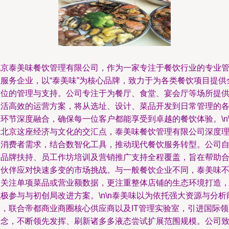
北京泰美味餐饮管理有限公司，作为一家专注于餐饮行业的专业
理服务企业，以“泰美味”为核心品牌，致力于为各类餐饮项目提供
方位的管理与支持。公司专注于为餐厅、食堂、宴会厅等场所提
灵活高效的运营方案，将从选址、设计、菜品开发到日常管理的
环节深度融合，确保每一位客户都能享受到卓越的餐饮体验。\n\
在北京这座经济与文化的交汇点，泰美味餐饮管理有限公司深度
解消费者需求，结合数智化工具，推动现代餐饮服务转型。公司
有品牌扶持、员工作坊培训及营销推广支持全程覆盖，旨在帮助
作伙伴应对快速多变的市场挑战。与一般餐饮企业不同，泰美味
仅关注单项菜品或营业额数据，更注重整体店铺的生态环境打造
极参与与初创局改进方案。\n\n泰美味以为依托强大资源与分析
力，联合帝都商业商圈核心供应商以及IT管理实验室，引进国际领
理念，不断领先发挥、刷新诸多多液态尝试扩展范围规模。公司