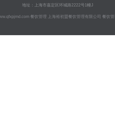
地址：上海市嘉定区环城路2222号1幢J
ww.qfxpjmd.com
餐饮管理
上海裕初盟餐饮管理有限公司
餐饮管