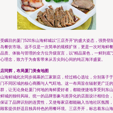
受瞩目的厦门520东山海鲜城以“三店齐开”的盛大姿态，强势登
鹭岛餐饮市场。这不仅是一次简单的规模扩张，更是一次对海鲜
饮品质、体验与管理的全方位升级宣言，以“精品菜色，一鲜到底”
核心理念，致力于为食客带来从舌尖到心间的纯正海洋盛宴。
三店同辉，布局厦门美食地图
东山海鲜城此次同步揭幕的三家新店，经过精心选址，分别落子
厦门不同区域的核心商圈与人气旺地。这一布局旨在辐射更广泛
客群，让无论身处厦门何地的海鲜爱好者，都能便捷地享受到东
海鲜城的独特风味。统一的品牌形象与差异化的店面设计相结合
既保证了品牌识别的连贯性，又使每家店都能融入当地社区氛围
为顾客提供舒适且独具特色的用餐环境。三店齐开，标志着东山