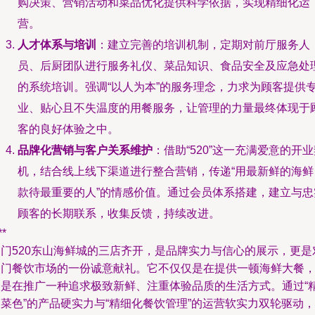
购决策、营销活动和菜品优化提供科学依据，实现精细化运
营。
人才体系与培训
：建立完善的培训机制，定期对前厅服务人
员、后厨团队进行服务礼仪、菜品知识、食品安全及应急处
的系统培训。强调“以人为本”的服务理念，力求为顾客提供
业、贴心且不失温度的用餐服务，让管理的力量最终体现于
客的良好体验之中。
品牌化营销与客户关系维护
：借助“520”这一充满爱意的开
机，结合线上线下渠道进行整合营销，传递“用最新鲜的海鲜
款待最重要的人”的情感价值。通过会员体系搭建，建立与忠
顾客的长期联系，收集反馈，持续改进。
**
厦门520东山海鲜城的三店齐开，是品牌实力与信心的展示，更是
厦门餐饮市场的一份诚意献礼。它不仅仅是在提供一顿海鲜大餐
更是在推广一种追求极致新鲜、注重体验品质的生活方式。通过“
菜色”的产品硬实力与“精细化餐饮管理”的运营软实力双轮驱动，