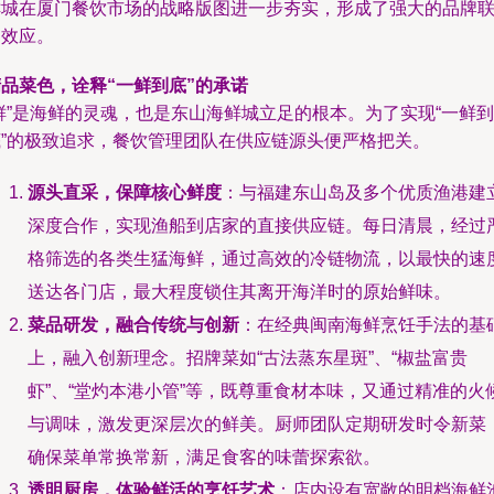
鲜城在厦门餐饮市场的战略版图进一步夯实，形成了强大的品牌
动效应。
品菜色，诠释“一鲜到底”的承诺
鲜”是海鲜的灵魂，也是东山海鲜城立足的根本。为了实现“一鲜到
底”的极致追求，餐饮管理团队在供应链源头便严格把关。
源头直采，保障核心鲜度
：与福建东山岛及多个优质渔港建
深度合作，实现渔船到店家的直接供应链。每日清晨，经过
格筛选的各类生猛海鲜，通过高效的冷链物流，以最快的速
送达各门店，最大程度锁住其离开海洋时的原始鲜味。
菜品研发，融合传统与创新
：在经典闽南海鲜烹饪手法的基
上，融入创新理念。招牌菜如“古法蒸东星斑”、“椒盐富贵
虾”、“堂灼本港小管”等，既尊重食材本味，又通过精准的火
与调味，激发更深层次的鲜美。厨师团队定期研发时令新菜
确保菜单常换常新，满足食客的味蕾探索欲。
透明厨房，体验鲜活的烹饪艺术
：店内设有宽敞的明档海鲜